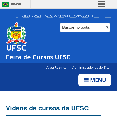
BRASIL
Simplifique!
ACESSIBILIDADE
ALTO CONTRASTE
MAPA DO SITE
Comunica BR
Participe
Acesso à informação
Legislação
Feira de Cursos UFSC
Canais
Área Restrita
Administradores do Site
MENU
Vídeos de cursos da UFSC