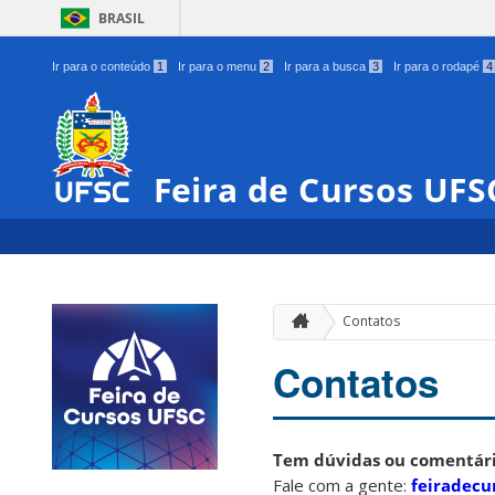
BRASIL
Ir para o conteúdo
1
Ir para o menu
2
Ir para a busca
3
Ir para o rodapé
4
Feira de Cursos UFS
Contatos
Contatos
Tem dúvidas ou comentário
Fale com a gente:
feiradecu