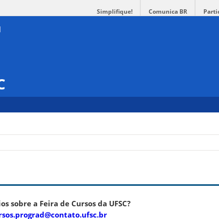
Simplifique!
Comunica BR
Parti
C
s sobre a Feira de Cursos da UFSC?
rsos.prograd@contato.ufsc.br