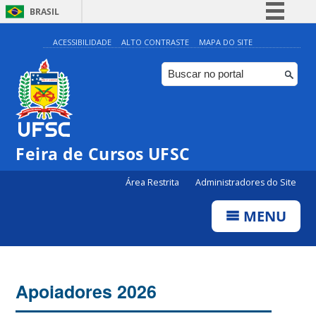
BRASIL
Simplifique!
ACESSIBILIDADE
ALTO CONTRASTE
MAPA DO SITE
Comunica BR
Participe
Acesso à informação
Legislação
Feira de Cursos UFSC
Canais
Área Restrita
Administradores do Site
MENU
Apoiadores 2026